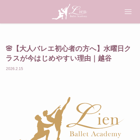
HOME
ホーム
CLASSES
クラス案内
🌸【大人バレエ初心者の方へ】水曜日ク
SCHEDULE
スケジュール
ラスが今はじめやすい理由｜越谷
PRICE
2026.2.15
料金
TEACHERS
講師紹介
NEWS
お知らせ
CONTACT
お問い合わせ