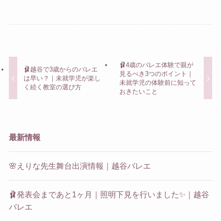
🩰4歳のバレエ体験で親が
🩰越谷で3歳からのバレエ
見るべき3つのポイント｜
は早い？｜未就学児が楽し
未就学児の体験前に知って
く続く教室の選び方
おきたいこと
最新情報
🌸えりな先生舞台出演情報｜越谷バレエ
🩰発表会まであと1ヶ月｜照明下見を行いました✨｜越谷
バレエ