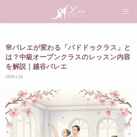
HOME
ホーム
CLASSES
クラス案内
🌸バレエが変わる「パドドゥクラス」と
SCHEDULE
スケジュール
は？中級オープンクラスのレッスン内容
を解説｜越谷バレエ
PRICE
料金
2026.1.16
TEACHERS
講師紹介
NEWS
お知らせ
CONTACT
お問い合わせ